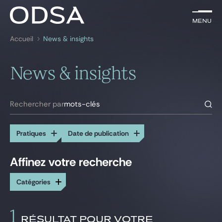
FR
Menu
Menu
Accueil
News & insights
Rechercher par
mots-clés
News & insights
Avocats
Pratiques
Rechercher par
mots-clés
News & insights
Pratiques
Date de publication
Nous rejoindre
Affinez votre recherche
Toutes les pratiques
Catégories
Actionnariat salarié
Arbitrage
Assurances
1
Banque et Finance
RÉSULTAT POUR VOTRE
Actualités