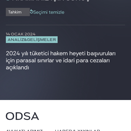
Girişim Sermayesi
BÜLTEN
İş Hukuku
Seçimi temizle
Tahkim
Güncel haberler
Kişisel Verilerin Korunması
Proje ve Proje Finansmanı
Rekabet
14 OCAK 2024
Sigorta
ANALİZ&GELİŞMELER
Şirketler Hukuku / Birleşme-Devralmalar
Tahkim
2024 yılı tüketici hakem heyeti başvuruları
Ticari Uyuşmazlıklar
için parasal sınırlar ve idari para cezaları
Vergi
açıklandı