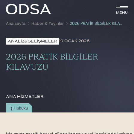
TR
Menü
Menü
Ana sayfa
Haber & Yayınlar
2026 PRATİK BİLGİLER KILAVUZU
ile arama
anahtar kelime
19 OCAK 2026
ANALİZ&GELİŞMELER
AVUKATLARIMIZ
2026 PRATİK BİLGİLER
HİZMETLERİMİZ
KILAVUZU
HABER & YAYINLAR
BIZE KATILIN
ANA HIZMETLER
İş Hukuku