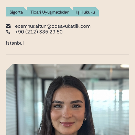
Sigorta
Ticari Uyuşmazlıklar
İş Hukuku
ecemnur.altun@odsavukatlik.com
+90 (212) 385 29 50
Istanbul