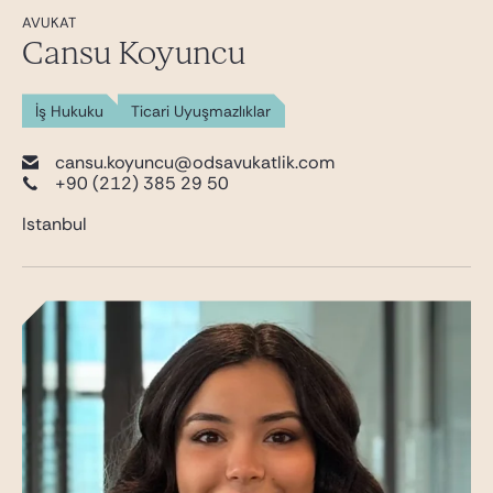
AVUKAT
Cansu Koyuncu
İş Hukuku
Ticari Uyuşmazlıklar
cansu.koyuncu@odsavukatlik.com
+90 (212) 385 29 50
Istanbul