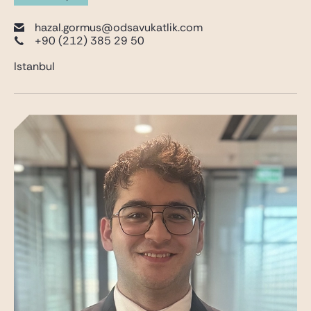
hazal.gormus@odsavukatlik.com
+90 (212) 385 29 50
Istanbul