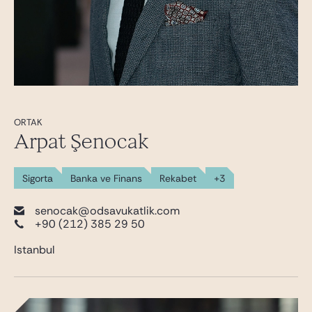
ORTAK
Arpat Şenocak
Sigorta
Banka ve Finans
Rekabet
+3
senocak@odsavukatlik.com
+90 (212) 385 29 50
Istanbul