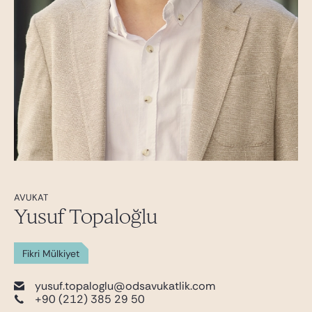
AVUKAT
Yusuf Topaloğlu
Fikri Mülkiyet
yusuf.topaloglu@odsavukatlik.com
+90 (212) 385 29 50