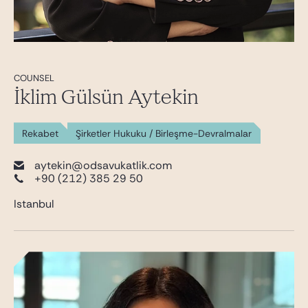
COUNSEL
İklim Gülsün Aytekin
Rekabet
Şirketler Hukuku / Birleşme-Devralmalar
aytekin@odsavukatlik.com
+90 (212) 385 29 50
Istanbul