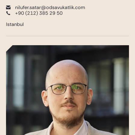
nilufer.satar@odsavukatlik.com
+90 (212) 385 29 50
Istanbul