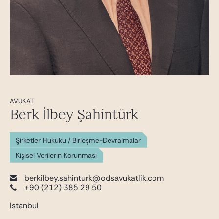
AVUKAT
Berk İlbey Şahintürk
Şirketler Hukuku / Birleşme-Devralmalar
Kişisel Verilerin Korunması
berkilbey.sahinturk@odsavukatlik.com
+90 (212) 385 29 50
Istanbul