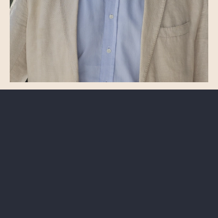
AVUKAT
Cem Uzel
Tahkim
İş Hukuku
uzel@odsavukatlik.com
+90 (212) 385 29 50
Istanbul