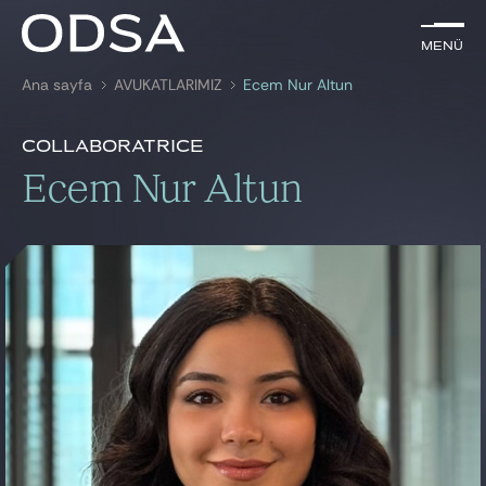
TR
Menü
Menü
Ana sayfa
AVUKATLARIMIZ
Ecem Nur Altun
ile arama
anahtar kelime
Tanıtım
Ecem Nur Altun
Collaboratrice
Tanıtım
Ecem Nur Altun
AVUKATLARIMIZ
HİZMETLERİMİZ
HABER & YAYINLAR
BIZE KATILIN