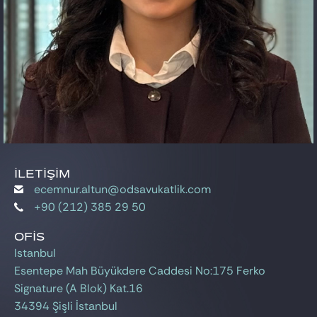
İLETIŞIM
ecemnur.altun@odsavukatlik.com
+90 (212) 385 29 50
OFIS
Istanbul
Esentepe Mah Büyükdere Caddesi No:175 Ferko
Signature (A Blok) Kat.16
34394 Şişli İstanbul