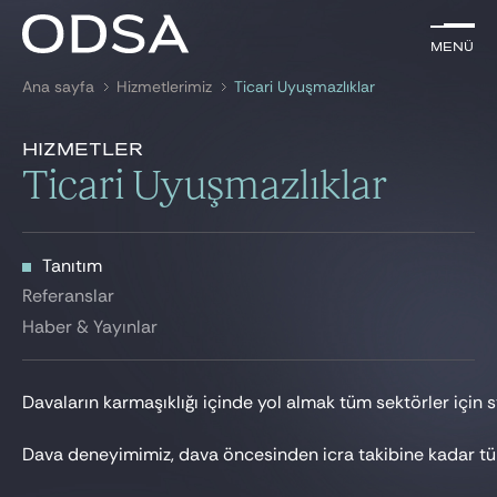
TR
Menü
Menü
Ana sayfa
Hizmetlerimiz
Ticari Uyuşmazlıklar
ile arama
anahtar kelime
Tanıtım
Hizmetler
Tanıtım
Ticari Uyuşmazlıklar
AVUKATLARIMIZ
Referanslar
Haber & Yayınlar
HİZMETLERİMİZ
Tanıtım
HABER & YAYINLAR
Referanslar
Haber & Yayınlar
BIZE KATILIN
Davaların karmaşıklığı içinde yol almak tüm sektörler için s
Dava deneyimimiz, dava öncesinden icra takibine kadar tüm 