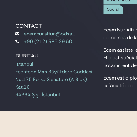
Social
CONTACT
CONTACT
Ecem Nur Altun 
ecemnur.altun@odsavukatlik.com
ecemnur.altun@odsavukatlik.com
domaines de la 
+90 (212) 385 29 50
+90 (212) 385 29 50
Ecem assiste l
BUREAU
BUREAU
Elle est spécia
Istanbul
Istanbul
notamment des c
Esentepe Mah Büyükdere Caddesi
Esentepe Mah Büyükdere Caddesi
Ecem est diplô
No:175 Ferko Signature (A Blok)
No:175 Ferko Signature (A Blok)
la faculté de d
Kat.16
Kat.16
34394 Şişli İstanbul
34394 Şişli İstanbul