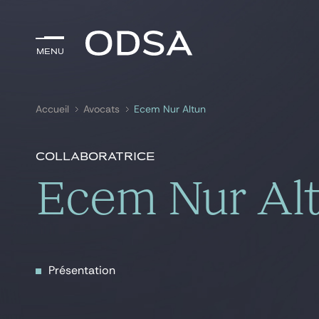
Menu
Menu
Accueil
Avocats
Ecem Nur Altun
Rechercher par
mots-clés
Collaboratrice
Ecem Nur Al
Présentation
Présentation