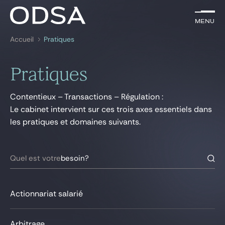
FR
Menu
Menu
Accueil
Pratiques
Rechercher par
mots-clés
Pratiques
Avocats
Contentieux – Transactions – Régulation :
Pratiques
Le cabinet intervient sur ces trois axes essentiels dans
les pratiques et domaines suivants.
News & insights
Nous rejoindre
Quel est votre
besoin?
Actionnariat salarié
Arbitrage