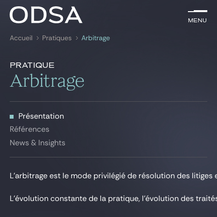
FR
Menu
Menu
Accueil
Pratiques
Arbitrage
Rechercher par
mots-clés
Présentation
Pratique
Présentation
Arbitrage
Avocats
Références
News & Insights
Pratiques
Présentation
News & insights
Références
News & Insights
Nous rejoindre
L’arbitrage est le mode privilégié de résolution des litige
L’évolution constante de la pratique, l’évolution des tra