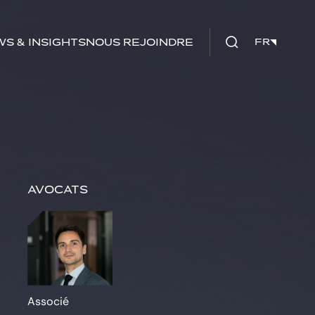
s & insights
Nous rejoindre
FR
FR
Avocats
Associé