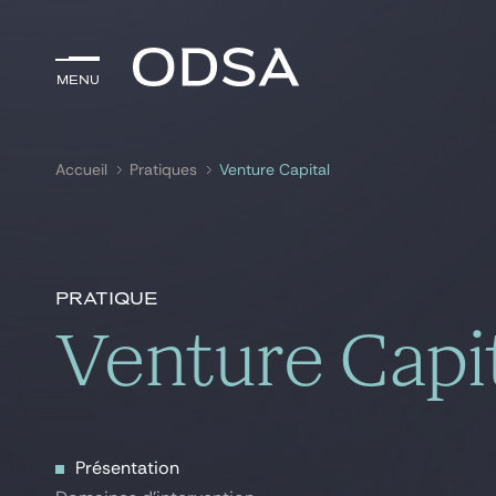
Menu
Menu
Accueil
Pratiques
Venture Capital
Rechercher par
mots-clés
Pratique
Venture Capi
Présentation
Présentation