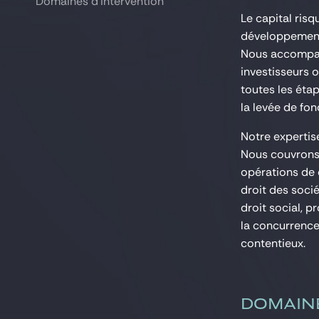
Domaines d'intervention
Domaines d'intervention
Le capital risq
développement 
Nous accompagn
investisseurs 
toutes les éta
la levée de fond
Notre expertis
Nous couvrons 
opérations de 
droit des socié
droit social, p
la concurrence
contentieux.
DOMAIN