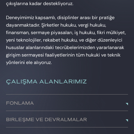
çıkışlarına kadar destekliyoruz.
Deneyimimiz kapsamlı, disiplinler arası bir pratiğe
dayanmaktadır. Şirketler hukuku, vergi hukuku,
finansman, sermaye piyasaları, iş hukuku, fikri mülkiyet,
yeni teknolojiler, rekabet hukuku, ve diğer düzenleyici
hususlar alanlarındaki tecrübelerimizden yararlanarak
girişim sermayesi faaliyetlerinin tüm hukuki ve teknik
yönlerini ele alıyoruz.
ÇALIŞMA ALANLARIMIZ
Fonlama
Girişimcilere ve yatırımcılara, çekirdek sermayeden
Birleşme ve Devralmalar
halka arza kadar finansman işlemleri için gerekli tüm
belgelerin yapılandırılması, müzakere edilmesi ve
Türkiye’de
veya yurtdışında satın alma,
satış
veya devir