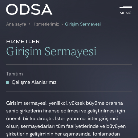
TR
Menü
Menü
Ana sayfa
Hizmetlerimiz
Girişim Sermayesi
ile arama
anahtar kelime
Çalışma Alanlarımız
Hizmetler
Tanıtım
Girişim Sermayesi
AVUKATLARIMIZ
Çalışma Alanlarımız
HİZMETLERİMİZ
Tanıtım
HABER & YAYINLAR
Çalışma Alanlarımız
BIZE KATILIN
Girişim sermayesi, yenilikçi, yüksek büyüme oranına
sahip şirketlerin finanse edilmesi ve geliştirilmesi için
önemli bir kaldıraçtır. İster yatırımcı ister girişimci
olsun, sermayedarları tüm faaliyetlerinde ve büyüyen
şirketlerin gelişiminin her aşamasında, fonlamadan