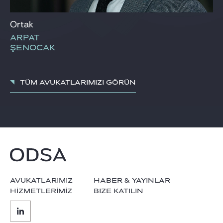
Ortak
ARPAT
ŞENOCAK
Tüm avukatlarImIzI görün
AVUKATLARIMIZ
HABER & YAYINLAR
HİZMETLERİMİZ
BIZE KATILIN