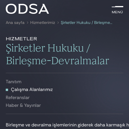
TR
Menü
Menü
Ana sayfa
Hizmetlerimiz
Şirketler Hukuku / Birleşme-Devralmalar
ile arama
anahtar kelime
Çalışma Alanlarımız
Hizmetler
Tanıtım
Şirketler Hukuku /
AVUKATLARIMIZ
Çalışma Alanlarımız
Birleşme-Devralmalar
Referanslar
HİZMETLERİMİZ
Haber & Yayınlar
HABER & YAYINLAR
Tanıtım
BIZE KATILIN
Çalışma Alanlarımız
Referanslar
Haber & Yayınlar
Birleşme ve devralma işlemlerinin giderek daha karmaşık hal