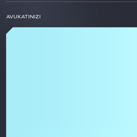
Çalışan hisse edindirme planlarının tasarlanması sürecinde
AvukatInIzI