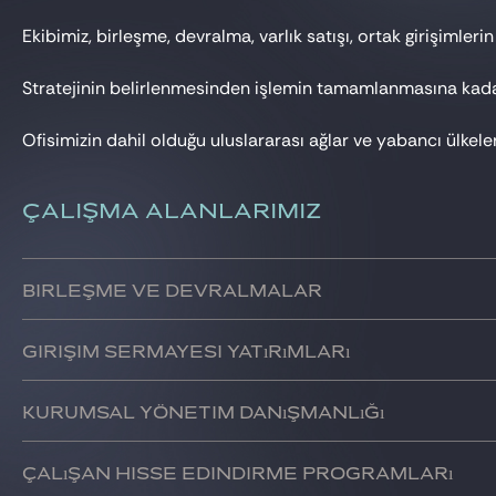
Ekibimiz, birleşme, devralma, varlık satışı, ortak girişimle
Stratejinin belirlenmesinden işlemin tamamlanmasına kadar 
Ofisimizin dahil olduğu uluslararası ağlar ve yabancı ülkel
ÇALIŞMA ALANLARIMIZ
Birleşme ve devralmalar
Birleşme ve devralmalar, varlık satışları, bölünmeler, orta
Girişim sermayesi yatırımları
Yatırım stratejilerinin planlanması, mevzuat araştırması v
Kurumsal yönetim danışmanlığı
Müvekkillerimize yatırımları için en uygun kurumsal yönetim
Çalışan Hisse Edindirme Programları