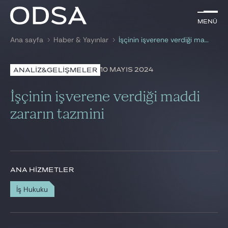
TR
Menü
Menü
Ana sayfa
Haber & Yayınlar
İşçinin işverene verdiği maddi zararın tazmini
ile arama
anahtar kelime
10 MAYIS 2024
ANALİZ&GELİŞMELER
AVUKATLARIMIZ
İşçinin işverene verdiği maddi
HİZMETLERİMİZ
zararın tazmini
HABER & YAYINLAR
BIZE KATILIN
ANA HIZMETLER
İş Hukuku